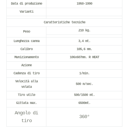
Data di produzione
1950-1990
Varianti
Caratteristiche tecniche
210 kg.
Peso
Lunghezza canna
3,4 mt.
Calibro
105,6 mm.
Munizionamento
106x607mm. R HEAT
Azione
Cadenza di tiro
1/min.
Velocità alla
500 m/sec.
volata
Tiro utile
500/1500 mt.
Gittata max.
6500mt.
Angolo di
360°
tiro