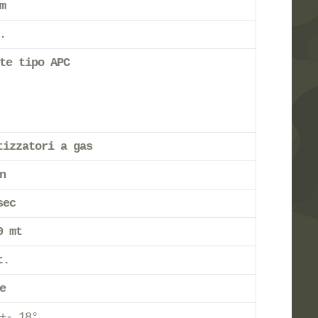
m
.
te tipo APC
tizzatori a gas
n
sec
0 mt
t.
e
+- 18°