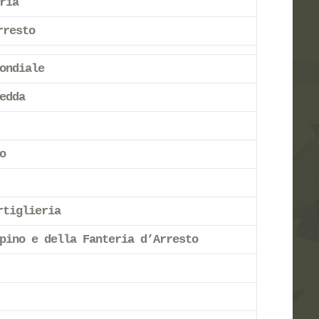
ria
rresto
ondiale
edda
o
rtiglieria
pino e della Fanteria d’Arresto