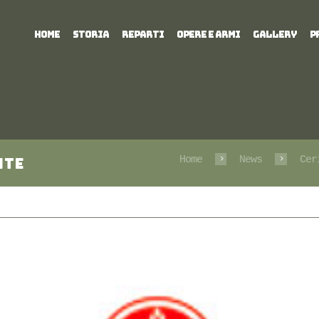
HOME
STORIA
REPARTI
OPERE E ARMI
GALLERY
P
Home
News
Cer
nte