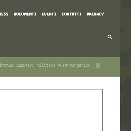
RESS
DOCUMENTI
EVENTI
CONTATTI
PRIVACY
imonia Cimitero Militare Austroungarico