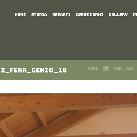
HOME
STORIA
REPARTI
OPERE E ARMI
GALLERY
P
Home
Gem. Ass.
az_Ferr_Genio_18